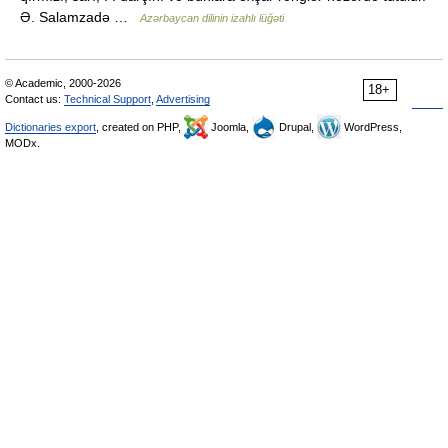
Ə. Salamzadə …
Azərbaycan dilinin izahlı lüğəti
© Academic, 2000-2026
18+
Contact us:
Technical Support
,
Advertising
Dictionaries export
, created on PHP,
Joomla,
Drupal,
WordPress,
MODx.