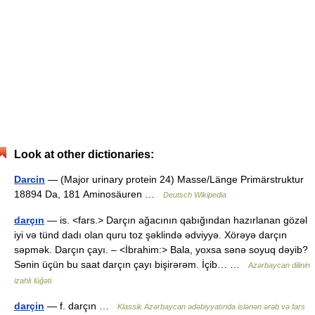
Look at other dictionaries:
Darcin
— (Major urinary protein 24) Masse/Länge Primärstruktur
18894 Da, 181 Aminosäuren …
Deutsch Wikipedia
darçın
— is. <fars.> Darçın ağacının qabığından hazırlanan gözəl
iyi və tünd dadı olan quru toz şəklində ədviyyə. Xörəyə darçın
səpmək. Darçın çayı. – <İbrahim:> Bala, yoxsa sənə soyuq dəyib?
Sənin üçün bu saat darçın çayı bişirərəm. İçib… …
Azərbaycan dilinin
izahlı lüğəti
darçin
— f. darçın …
Klassik Azərbaycan ədəbiyyatında islənən ərəb və fars