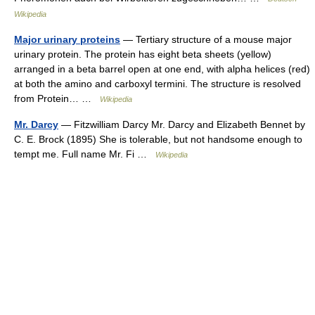
Wikipedia
Major urinary proteins
— Tertiary structure of a mouse major
urinary protein. The protein has eight beta sheets (yellow)
arranged in a beta barrel open at one end, with alpha helices (red)
at both the amino and carboxyl termini. The structure is resolved
from Protein… …
Wikipedia
Mr. Darcy
— Fitzwilliam Darcy Mr. Darcy and Elizabeth Bennet by
C. E. Brock (1895) She is tolerable, but not handsome enough to
tempt me. Full name Mr. Fi …
Wikipedia