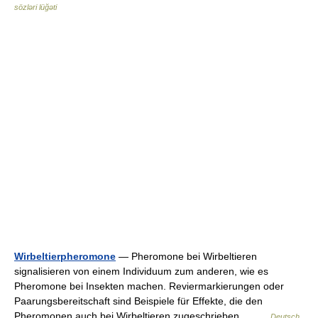
sözləri lüğəti
Wirbeltierpheromone
— Pheromone bei Wirbeltieren
signalisieren von einem Individuum zum anderen, wie es
Pheromone bei Insekten machen. Reviermarkierungen oder
Paarungsbereitschaft sind Beispiele für Effekte, die den
Pheromonen auch bei Wirbeltieren zugeschrieben… …
Deutsch