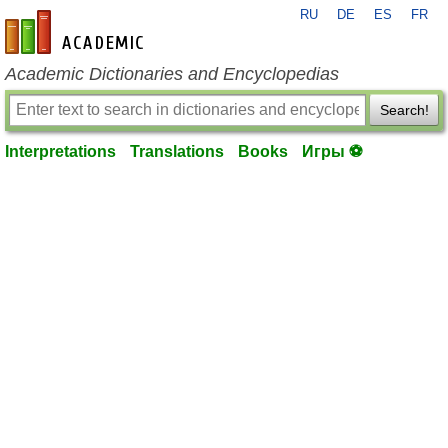
RU
DE
ES
FR
en-academic.com
Academic Dictionaries and Encyclopedias
Search!
Interpretations
Translations
Books
Игры ⚽