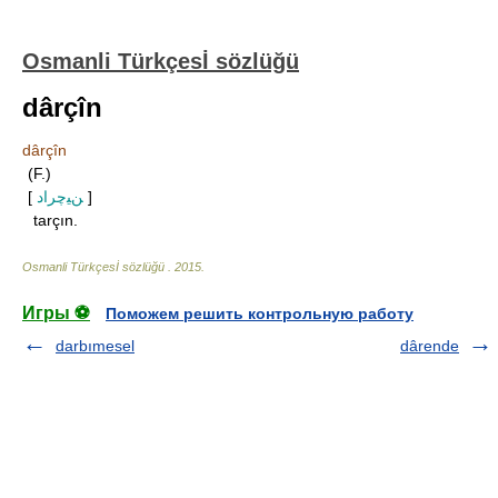
Osmanli Türkçesİ sözlüğü
dârçîn
dârçîn
(F.)
[
ﻦﻴچراد
]
tarçın.
Osmanli Türkçesİ sözlüğü
.
2015
.
Игры ⚽
Поможем решить контрольную работу
darbımesel
dârende