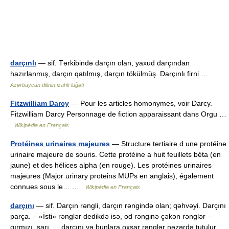
darçınlı
— sif. Tərkibində darçın olan, yaxud darçından
hazırlanmış, darçın qatılmış, darçın tökülmüş. Darçınlı firni …
Azərbaycan dilinin izahlı lüğəti
Fitzwilliam Darcy
— Pour les articles homonymes, voir Darcy.
Fitzwilliam Darcy Personnage de fiction apparaissant dans Orgu …
Wikipédia en Français
Protéines urinaires majeures
— Structure tertiaire d une protéine
urinaire majeure de souris. Cette protéine a huit feuillets béta (en
jaune) et des hélices alpha (en rouge). Les protéines urinaires
majeures (Major urinary proteins MUPs en anglais), également
connues sous le… …
Wikipédia en Français
darçını
— sif. Darçın rəngli, darçın rəngində olan; qəhvəyi. Darçını
parça. – «İsti» rənglər dedikdə isə, od rənginə çəkən rənglər –
qırmızı, sarı, . . darçını və bunlara oxşar rənglər nəzərdə tutulur.